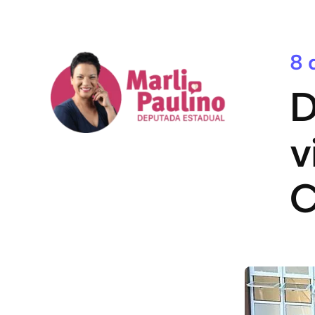
8 
D
v
C