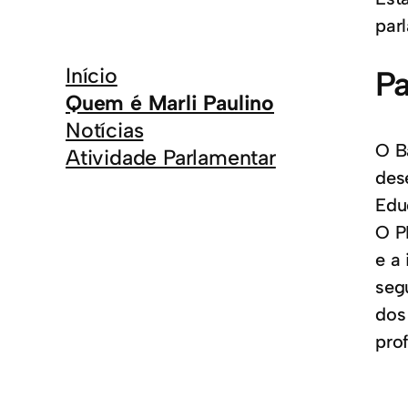
par
Início
Pa
Quem é Marli Paulino
Notícias
O B
Atividade Parlamentar
des
Edu
O P
e a
seg
dos
prof