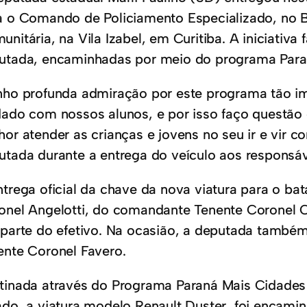
a o Comando de Policiamento Especializado, no B
nitária, na Vila Izabel, em Curitiba. A iniciativ
utada, encaminhadas por meio do programa Para
nho profunda admiração por este programa tão i
dado com nossos alunos, e por isso faço questão d
hor atender as crianças e jovens no seu ir e vir 
utada durante a entrega do veículo aos respons
ntrega oficial da chave da nova viatura para o bat
onel Angelotti, do comandante Tenente Coronel
 parte do efetivo. Na ocasião, a deputada també
ente Coronel Favero.
tinada através do Programa Paraná Mais Cidades
ado, a viatura modelo Renault Duster, foi encam