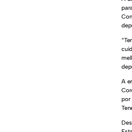
par
Comu
dep
“Te
cui
mel
dep
A e
Cor
por
Ten
Des
Est