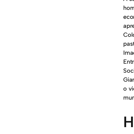
hom
eco
apr
Col
pas
Ima
Ent
Soc
Gia
o v
mun
H