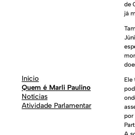
de 
já 
Tam
Júni
esp
mor
doe
Início
Ele
Quem é Marli Paulino
pod
Notícias
ond
Atividade Parlamentar
ass
por
Part
A s