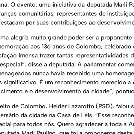
aná. O evento, uma iniciativa da deputada Marli Pa
eranças comunitárias, representantes de instituiçõ
destacam por suas contribuições ao desenvolvime
uma alegria muito grande poder ser a proponen
emoração aos 136 anos de Colombo, celebrado e
isfação imensa trazer tantas representatividades
 especial”, disse a deputada. A parlamentar com
enageados nunca havia recebido uma homenagem 
s significativo. É um reconhecimento merecido a 
scimento e o desenvolvimento da cidade”, pontuo
feito de Colombo, Helder Lazarotto (PSD), falou s
versário da cidade na Casa de Leis. “Esse recon
ecial para todos nós. Quero agradecer a toda a A
eputada Marli Paulino, que foi a proponente desta 