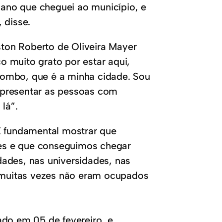
ano que cheguei ao município, e
 disse.
ton Roberto de Oliveira Mayer
co muito grato por estar aqui,
lombo, que é a minha cidade. Sou
epresentar as pessoas com
lá”.
É fundamental mostrar que
es e que conseguimos chegar
ades, nas universidades, nas
muitas vezes não eram ocupados
ado em 05 de fevereiro, e