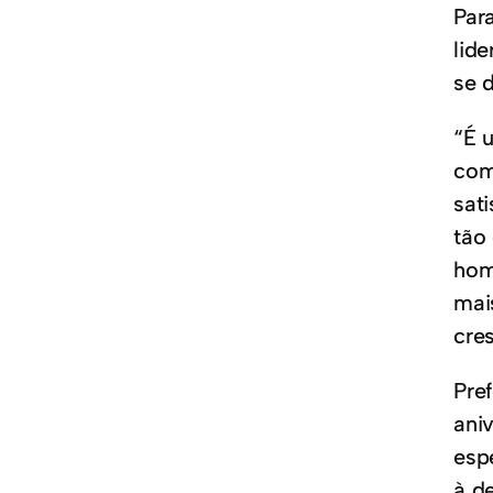
Par
lid
se 
“É 
com
sat
tão
hom
mai
cre
Pre
ani
esp
à d