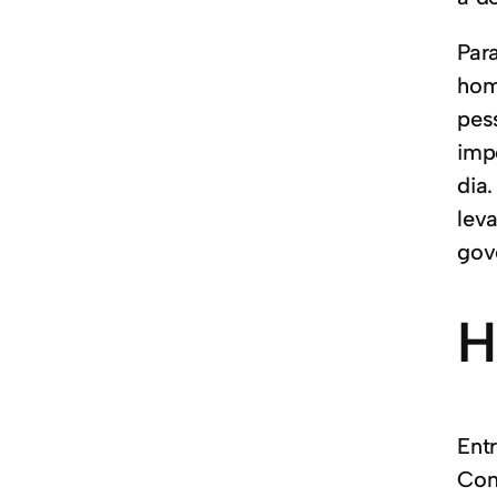
Par
hom
pes
imp
dia
lev
gov
H
Ent
Con