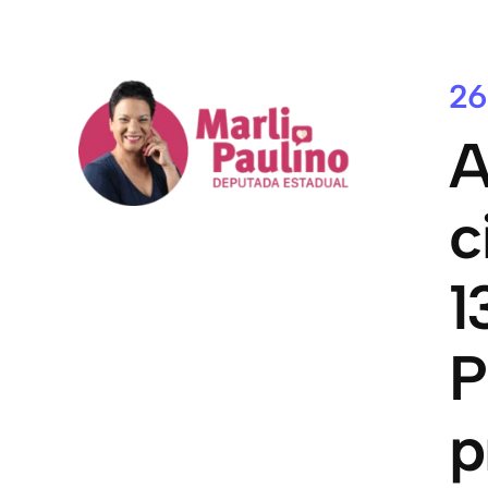
26
A
c
1
P
p