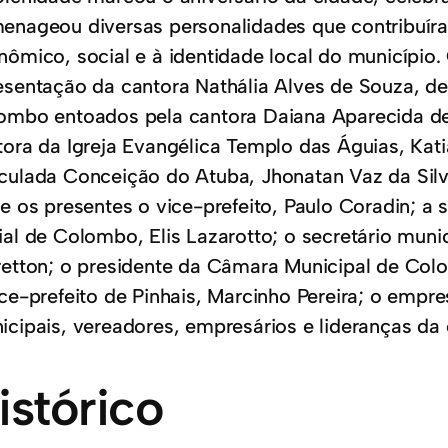
enageou diversas personalidades que contribuír
nômico, social e à identidade local do município
esentação da cantora Nathália Alves de Souza, de 
ombo entoados pela cantora Daiana Aparecida de
tora da Igreja Evangélica Templo das Águias, Kat
culada Conceição do Atuba, Jhonatan Vaz da Silv
re os presentes o vice-prefeito, Paulo Coradin; a 
ial de Colombo, Elis Lazarotto; o secretário muni
retton; o presidente da Câmara Municipal de Col
ice-prefeito de Pinhais, Marcinho Pereira; o empre
icipais, vereadores, empresários e lideranças d
istórico